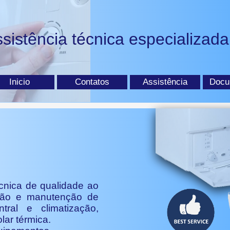
sistência técnica especializad
Inicio
Contatos
Assistência
Docu
cnica de qualidade ao
ação e manutenção de
ral e climatização,
lar térmica.