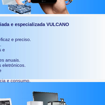
ciada e especializada VULCANO
ficaz e preciso.
.
s e
es anuais.
 eletrónicos.
e
ncia e consumo.