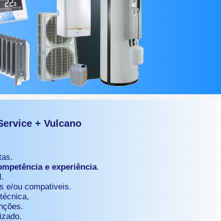
ervice + Vulcano
tas.
ompetência e experiência
.
l.
s e/ou compativeis.
técnica,
enções.
izado.