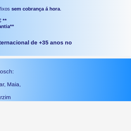
 fixos
sem cobrança á hora
.
€ **
ntia**
nternacional de +35 anos no
Bosch:
r, Maia,
rzim